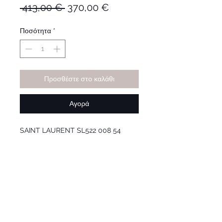
Κανονική
Τιμή
 413,00 € 
370,00 €
τιμή
Έκπτωσης
Ποσότητα
*
Προσθέστε στο καλάθι
Αγορά
SAINT LAURENT SL522 008 54