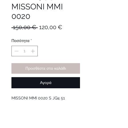
MISSONI MMI
0020
Κανονική
Τιμή
 150,00 € 
120,00 €
τιμή
Έκπτωσης
Ποσότητα
*
Προσθέστε στο καλάθι
Αγορά
MISSONI MMI 0020 S JQ4 51