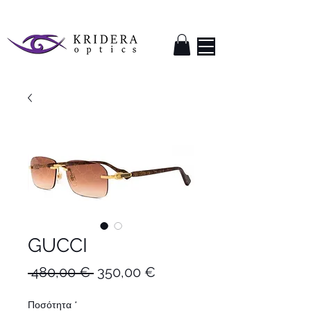
GUCCI
Κανονική
Τιμή
 480,00 € 
350,00 €
τιμή
Έκπτωσης
Ποσότητα
*