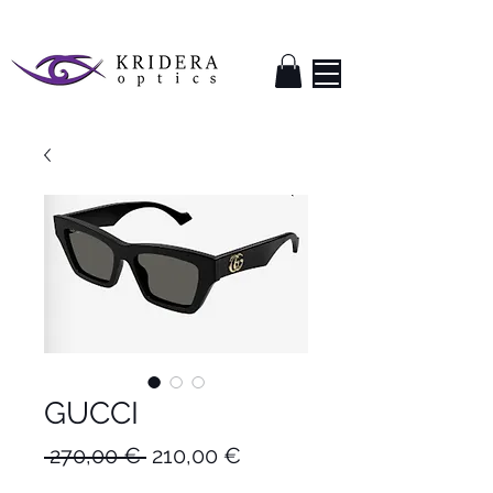
GUCCI
Κανονική
Τιμή
 270,00 € 
210,00 €
τιμή
Έκπτωσης