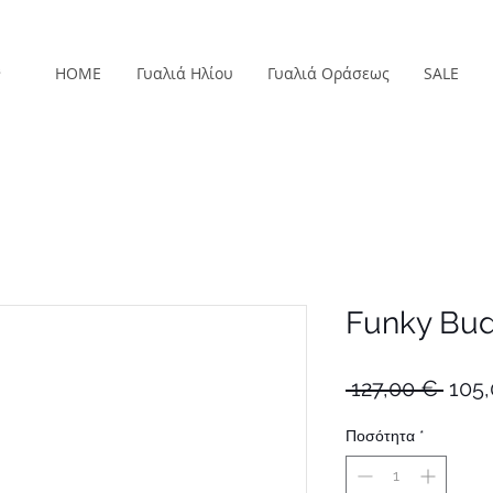
HOME
Γυαλιά Ηλίου
Γυαλιά Οράσεως
SALE
Funky Bu
Κανο
 127,00 € 
105
τιμή
Ποσότητα
*