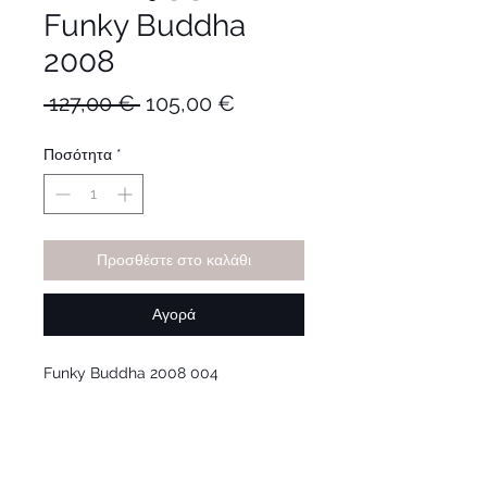
Funky Buddha
2008
Κανονική
Τιμή
 127,00 € 
105,00 €
τιμή
Έκπτωσης
Ποσότητα
*
Προσθέστε στο καλάθι
Αγορά
Funky Buddha 2008 004