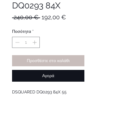
DQ0293 84X
Κανονική
Τιμή
 240,00 € 
192,00 €
τιμή
Έκπτωσης
Ποσότητα
*
Προσθέστε στο καλάθι
Αγορά
DSQUARED DQ0293 84X 55