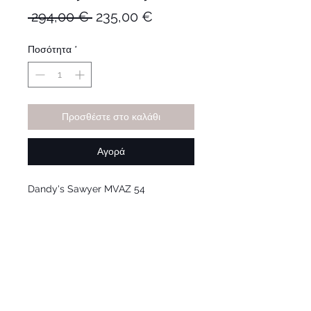
Κανονική
Τιμή
 294,00 € 
235,00 €
τιμή
Έκπτωσης
Ποσότητα
*
Προσθέστε στο καλάθι
Αγορά
Dandy's Sawyer MVAZ 54