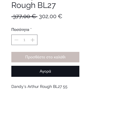
Rough BL27
Κανονική
Τιμή
 377,00 € 
302,00 €
τιμή
Έκπτωσης
Ποσότητα
*
Προσθέστε στο καλάθι
Αγορά
Dandy's Arthur Rough BL27 55