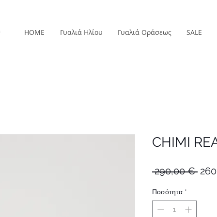
HOME
Γυαλιά Ηλίου
Γυαλιά Οράσεως
SALE
CHIMI RE
Κανο
 290,00 € 
260
τιμή
Ποσότητα
*