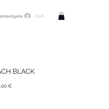
Σύνδεση
Καταστήματα
ACH BLACK
νική
Τιμή
,00 €
Έκπτωσης