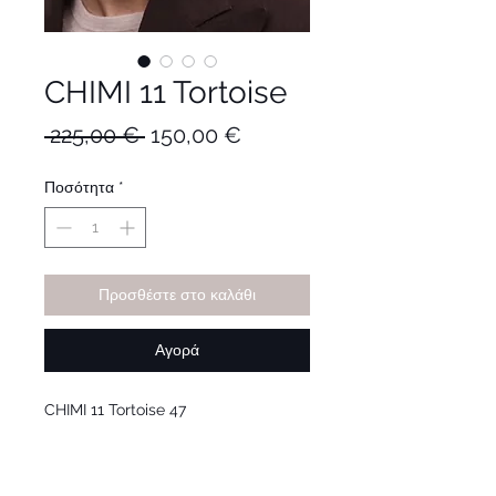
CHIMI 11 Tortoise
Κανονική
Τιμή
 225,00 € 
150,00 €
τιμή
Έκπτωσης
Ποσότητα
*
Προσθέστε στο καλάθι
Αγορά
CHIMI 11 Tortoise 47