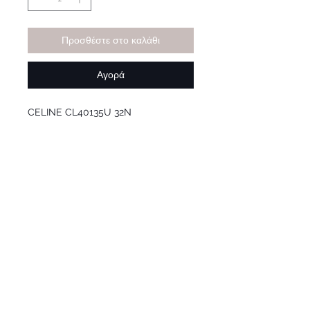
Προσθέστε στο καλάθι
Αγορά
CELINE CL40135U 32N