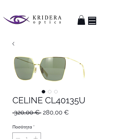
CELINE CL40135U
Κανονική
Τιμή
 320,00 € 
280,00 €
τιμή
Έκπτωσης
Ποσότητα
*