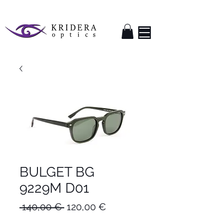
BULGET BG
9229M D01
Κανονική
Τιμή
 140,00 € 
120,00 €