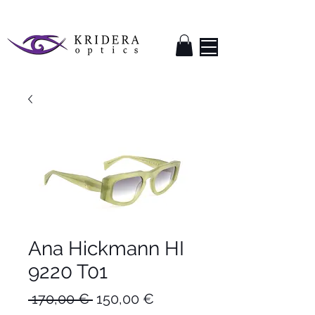
Ana Hickmann HI
9220 T01
Κανονική
Τιμή
 170,00 € 
150,00 €