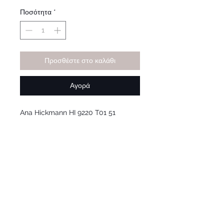
τιμή
Έκπτωσης
Ποσότητα
*
Προσθέστε στο καλάθι
Αγορά
Ana Hickmann HI 9220 T01 51