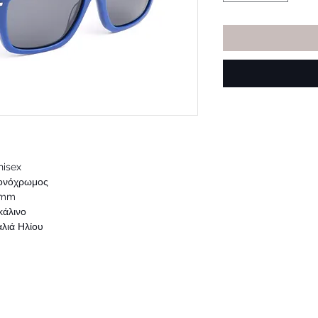
ex
ρωμος
mm
άλινο
ά Ηλίου