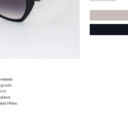
είο
ade
mm
άλινο
ά Ηλίου