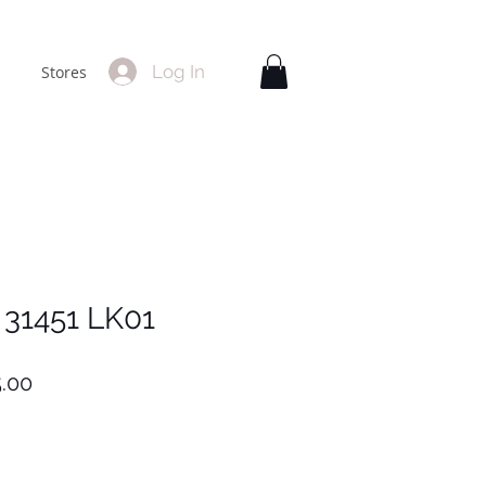
Log In
Stores
 31451 LK01
lar
Sale
.00
Price