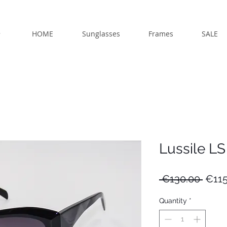
HOME
Sunglasses
Frames
SALE
Lussile LS
Regu
 €130.00 
€115
Price
Quantity
*