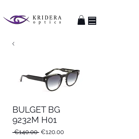
BULGET BG
9232M H01
Regular
Sale
 €140.00 
€120.00