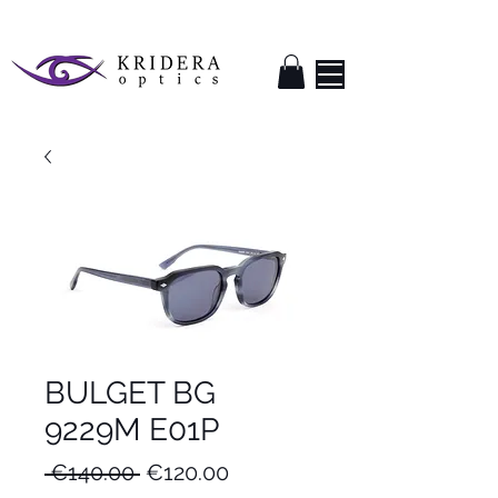
BULGET BG
9229M E01P
Regular
Sale
 €140.00 
€120.00