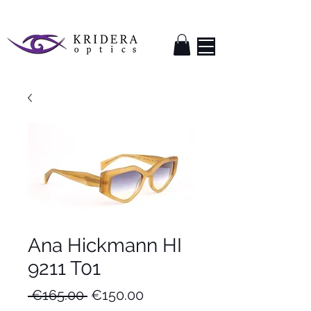
Ana Hickmann HI
9211 T01
Regular
Sale
 €165.00 
€150.00